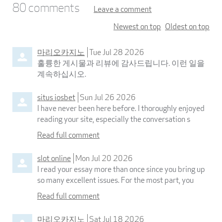
80
comments
Leave a comment
Newest on top
Oldest on top
마리오카지노
Tue Jul 28 2026
훌륭한 게시물과 리뷰에 감사드립니다. 이런 일을
계속하십시오.
situs iosbet
Sun Jul 26 2026
I have never been here before. I thoroughly enjoyed
reading your site, especially the conversation s
Read full comment
slot online
Mon Jul 20 2026
I read your essay more than once since you bring up
so many excellent issues. For the most part, you
Read full comment
마리오카지노
Sat Jul 18 2026