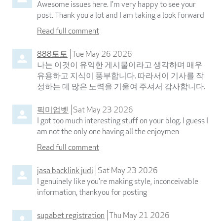
Awesome issues here. I'm very happy to see your
post. Thank you a lot and I am taking a look forward
Read full comment
888토토
Tue May 26 2026
나는 이것이 유익한 게시물이라고 생각하며 매우
유용하고 지식이 풍부합니다. 따라서이 기사를 작
성하는 데 많은 노력을 기울여 주셔서 감사합니다.
픽미업벳
Sat May 23 2026
I got too much interesting stuff on your blog. I guess I
am not the only one having all the enjoymen
Read full comment
jasa backlink judi
Sat May 23 2026
I genuinely like you're making style, inconceivable
information, thankyou for posting
supabet registration
Thu May 21 2026