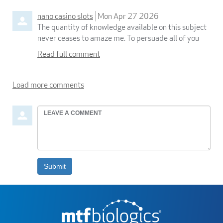
nano casino slots
Mon Apr 27 2026
The quantity of knowledge available on this subject
never ceases to amaze me. To persuade all of you
Read full comment
Load more comments
Leave
a
comment
Submit