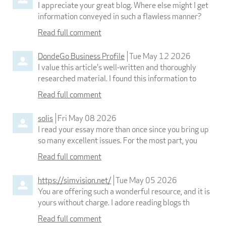
I appreciate your great blog. Where else might I get
information conveyed in such a flawless manner?
Read full comment
DondeGo Business Profile
Tue May 12 2026
I value this article's well-written and thoroughly
researched material. I found this information to
Read full comment
solis
Fri May 08 2026
I read your essay more than once since you bring up
so many excellent issues. For the most part, you
Read full comment
https://simvision.net/
Tue May 05 2026
You are offering such a wonderful resource, and it is
yours without charge. I adore reading blogs th
Read full comment